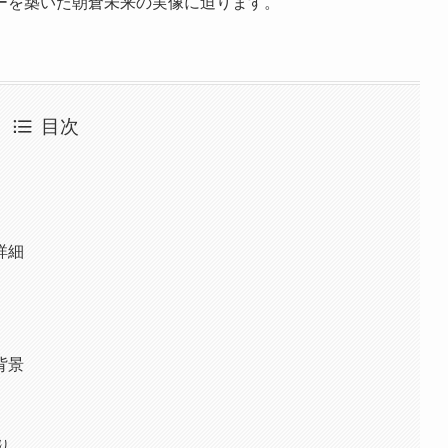
ーを築いた朝倉未来の実像に迫ります。
目次
詳細
背景
り