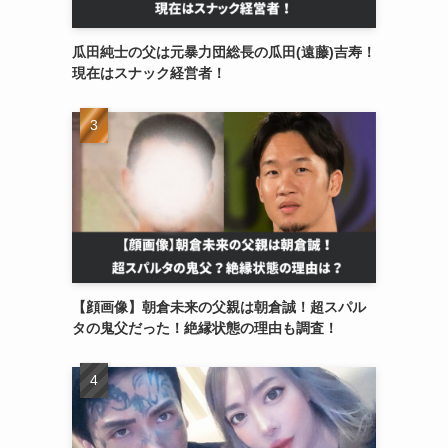
瓜田純士の父は元暴力団総長の瓜田(遠藤)吉寿！
現在はスナック経営者！
【顔画像】朝倉未来の父親は朝倉誠！超スパル
タの鬼父だった！絶縁状態の理由も調査！