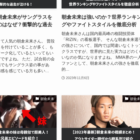
朝倉未来がサングラスを
朝倉未来は強いのか？世界ランキ
のはなぜ？衝撃的な過去
グやファイトスタイルを徹底分析
朝倉未来さんは国内最高峰の格闘技団体
「RIZIN」の看板選手。 そんな朝倉未来選
て人気の朝倉未来さん。 普段
の強さについて、国内では間違いなくトッ
スを付けていることが多く、も
クラスですが、世界的に見た実力はどのく
マーク化しているといってもい
いなのか気になりますよね。 MMA界の一
ですよね。 ただ、試合前の会
ファンとして、朝倉未来さんの強さを徹底
場でもサングラス姿の事があ
的...
感を感じている方も多い...
2023年11月6日
朝倉未来
朝倉