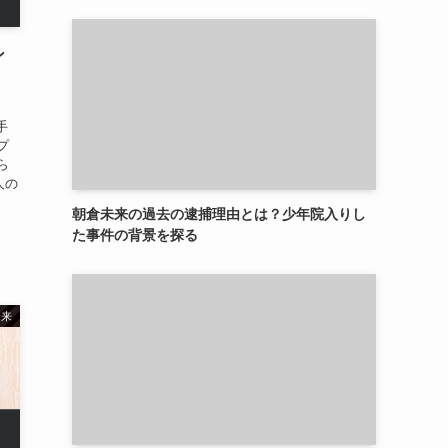
ン
手
プ
ら
人の
朝倉未来の過去の逮捕理由とは？少年院入りし
た事件の背景を探る
未来