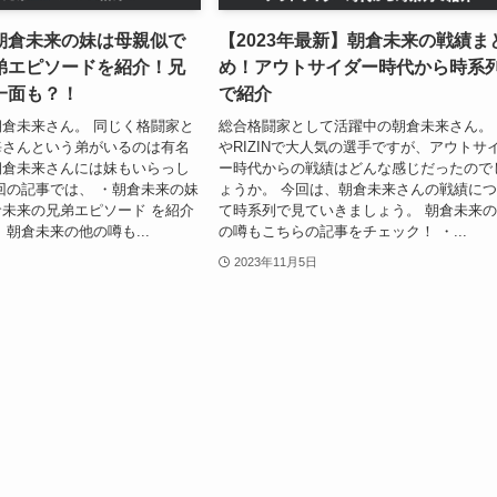
朝倉未来の妹は母親似で
【2023年最新】朝倉未来の戦績ま
弟エピソードを紹介！兄
め！アウトサイダー時代から時系
一面も？！
で紹介
倉未来さん。 同じく格闘家と
総合格闘家として活躍中の朝倉未来さん。
海さんという弟がいるのは有名
やRIZINで大人気の選手ですが、アウトサ
朝倉未来さんには妹もいらっし
ー時代からの戦績はどんな感じだったので
回の記事では、 ・朝倉未来の妹
ょうか。 今回は、朝倉未来さんの戦績に
未来の兄弟エピソード を紹介
て時系列で見ていきましょう。 朝倉未来
 朝倉未来の他の噂も...
の噂もこちらの記事をチェック！ ・...
2023年11月5日