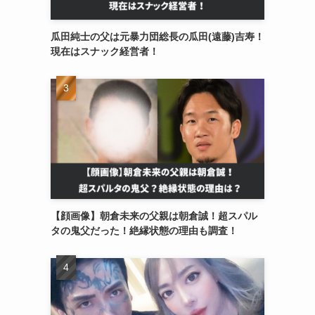
瓜田純士の父は元暴力団総長の瓜田(遠藤)吉寿！
現在はスナック経営者！
【顔画像】朝倉未来の父親は朝倉誠！超スパル
タの鬼父だった！絶縁状態の理由も調査！