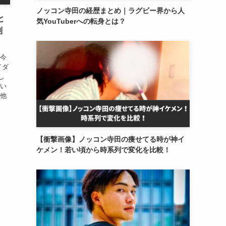
ノッコン寺田の経歴まとめ｜ラグビー界から人
と
気YouTuberへの転身とは？
列
 今
イダ
し
つい
の他
【衝撃画像】ノッコン寺田の痩せてる時が神イ
ケメン！若い頃から時系列で変化を比較！