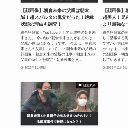
【顔画像】朝倉未来の父親は朝倉
【顔画像】
誠！超スパルタの鬼父だった！絶縁
超美人！兄
状態の理由も調査！
より最強な
総合格闘家・YouTuberとして活躍中の朝倉未
総合格闘家の朝
来さん。 今の強い朝倉未来さんが在るのは、
して活躍する
父親が原点にあるようです。 今回は、朝倉未
ですが、実は
来さんの父親について、 ・朝倉未来の父親の
ゃいます。 今
顔画像・朝倉未来の父親の仕事・朝倉未来の
の顔画像・朝倉
父親のtwitterを特定・朝倉未来と父...
していきます。
2023年11月5日
2023年11月5日
朝倉未来