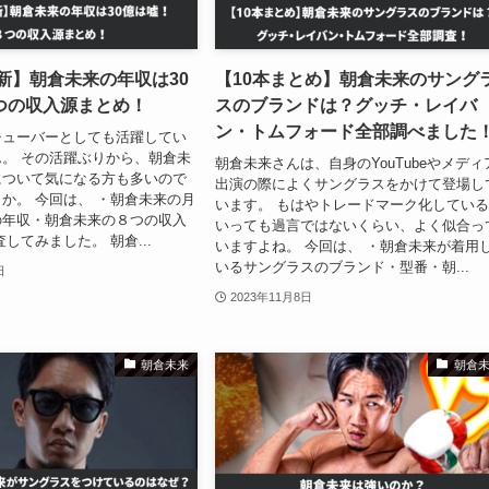
最新】朝倉未来の年収は30
【10本まとめ】朝倉未来のサング
つの収入源まとめ！
スのブランドは？グッチ・レイバ
ン・トムフォード全部調べました
チューバーとしても活躍してい
。 その活躍ぶりから、朝倉未
朝倉未来さんは、自身のYouTubeやメディ
について気になる方も多いので
出演の際によくサングラスをかけて登場し
か。 今回は、 ・朝倉未来の月
います。 もはやトレードマーク化してい
の年収・朝倉未来の８つの収入
いっても過言ではないくらい、よく似合っ
してみました。 朝倉...
いますよね。 今回は、 ・朝倉未来が着用
いるサングラスのブランド・型番・朝...
日
2023年11月8日
朝倉未来
朝倉