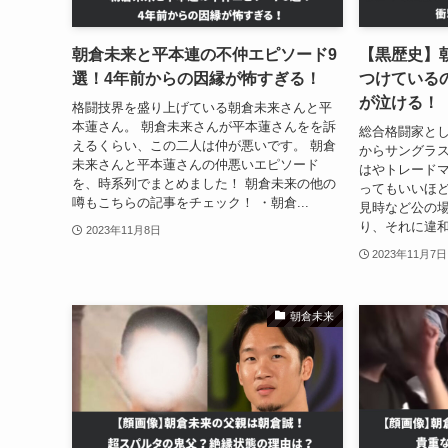
朝倉未来と平本連の不仲エピソード9
【黒歴史】
選！4年前からの因縁が怖すぎる！
つけている
が泣ける！
格闘技界を盛り上げている朝倉未来さんと平
本蓮さん。 朝倉未来さんが平本蓮さんをを訴
総合格闘家とし
えるくらい、この二人は仲が悪いです。 朝倉
からサングラ
未来さんと平本蓮さんの仲悪いエピソード
はやトレード
を、時系列でまとめました！ 朝倉未来の他の
ってもいいほど
噂もこちらの記事をチェック！ ・朝倉...
見時など公の
り、それに違和
2023年11月8日
2023年11月7日
朝倉未来