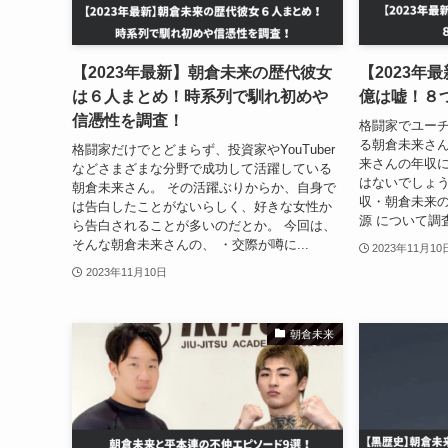
【2023年最新】朝倉未来の歴代彼女
【2023年
は６人まとめ！時系列で馴れ初めや
億は嘘！８
信憑性を調査！
格闘家でユー
る朝倉未来さん
格闘家だけでとどまらず、投資家やYouTuber
来さんの年収
などさまざまな分野で成功して活躍している
はないでしょう
朝倉未来さん。 その活躍ぶりからか、自身で
収・朝倉未来
は告白したことがないらしく、好きな女性か
源 について調査
ら告白されることが多いのだとか。 今回は、
そんな朝倉未来さんの、 ・交際が噂に...
2023年11月10
2023年11月10日
朝倉未来