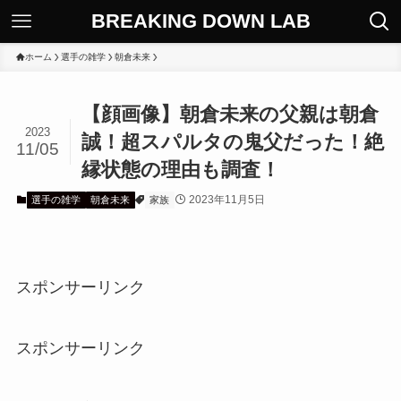
BREAKING DOWN LAB
ホーム
選手の雑学
朝倉未来
【顔画像】朝倉未来の父親は朝倉
2023
誠！超スパルタの鬼父だった！絶
11/05
縁状態の理由も調査！
2023年11月5日
選手の雑学
朝倉未来
家族
スポンサーリンク
スポンサーリンク