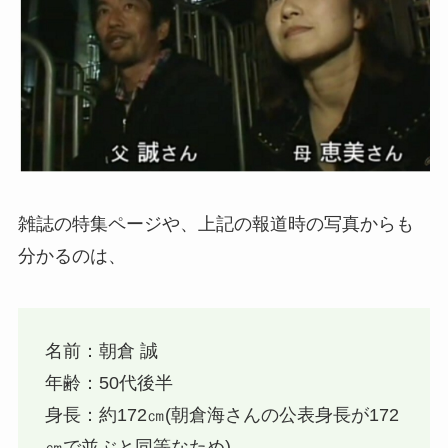
雑誌の特集ページや、上記の報道時の写真からも
分かるのは、
名前：朝倉 誠
年齢：50代後半
身長：約172㎝(朝倉海さんの公表身長が172
㎝で並ぶと同等なため)