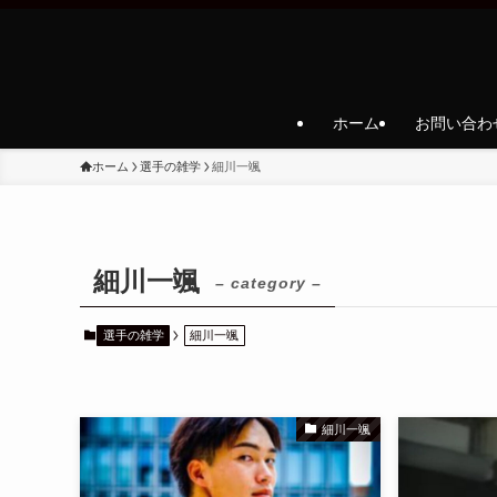
ホーム
お問い合わ
ホーム
選手の雑学
細川一颯
細川一颯
– category –
選手の雑学
細川一颯
細川一颯