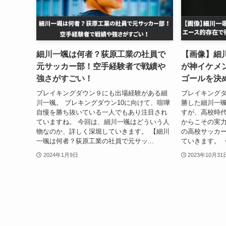
細川一颯は何者？荻原工業の社員で
【画像】細
元サッカー部！空手経験者で戦績や
が神イケメ
強さがすごい！
ゴールを決
ブレイキングダウン９にも出場経験がある細
ブレイキングダ
川一颯。 ブレキングダウン10に向けて、喧嘩
勝した細川一颯
自慢を勝ち抜いている一人でもあり注目され
すが、高校時
ていますね。 今回は、細川一颯はどういう人
からこその実力
物なのか、詳しく深堀していきます。 【細川
の高校サッカ
一颯は何者？荻原工業の社員で元サッ...
ていきます。 
2024年1月9日
2023年10月31