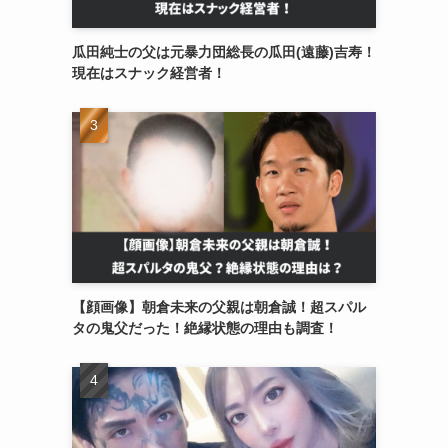
瓜田純士の父は元暴力団総長の瓜田(遠藤)吉寿！
現在はスナック経営者！
【顔画像】朝倉未来の父親は朝倉誠！超スパル
タの鬼父だった！絶縁状態の理由も調査！