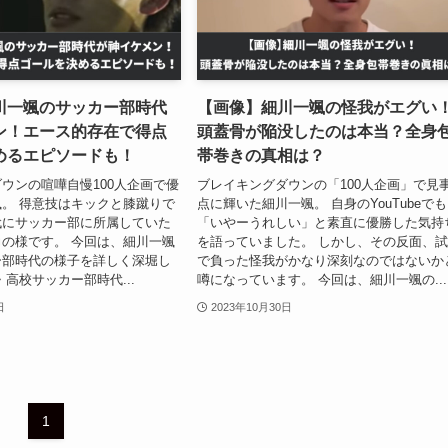
川一颯のサッカー部時代
【画像】細川一颯の怪我がエグい
ン！エース的存在で得点
頭蓋骨が陥没したのは本当？全身
めるエピソードも！
帯巻きの真相は？
ウンの喧嘩自慢100人企画で優
ブレイキングダウンの「100人企画」で見
。 得意技はキックと膝蹴りで
点に輝いた細川一颯。 自身のYouTubeでも
代にサッカー部に所属していた
「いやーうれしい」と素直に優勝した気持
の様です。 今回は、細川一颯
を語っていました。 しかし、その反面、
ー部時代の様子を詳しく深堀し
で負った怪我がかなり深刻なのではないか
・高校サッカー部時代...
噂になっています。 今回は、細川一颯の...
日
2023年10月30日
1