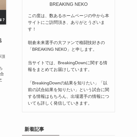
BREAKING NEKO
この度は、数あるホームページの中から本
サイトにご訪問頂き、ありがとうざいま
す！
！
包
朝倉未来選手の大ファンで格闘技好きの
「BREAKING NEKO」と申します。
事頂
当サイトでは、BreakingDownに関する情
ち
報をまとめてお届けしています。
試合
と
「BreakingDownの結果を知りたい」「以
前の試合結果を知りたい」という試合に関
する情報はもちろん、出場選手の情報につ
いても詳しく発信していきます。
新着記事