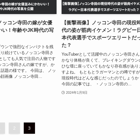
ノッコン寺田の嫁が女優
【衝撃画像】ノッコン寺田の現役
いい！年齢やJK時代の写
代の姿が筋肉イケメン！ラグビー
本代表選手でスポーツエリートだ
た？
ダウンで強烈なインパクトを残
座り続けているノッコン寺田さ
YouTuberとして活躍中のノッコン寺田さ
berとしても人気で注目の人物です
かなり体格が良くて、ブレイキングダウン
ッコン寺田さんの嫁ですが、か
ひな壇に座っていてもかなり存在感があり
話題の様です。 今回は、 ノッ
すよね。 もともとラガーマンとの噂です
顔画像 ノッコン寺田...
現役時代はどんな感じだったのでしょうか
今回の記事では、 ・ノッコン寺田の...
2024年1月9日
1
2
3