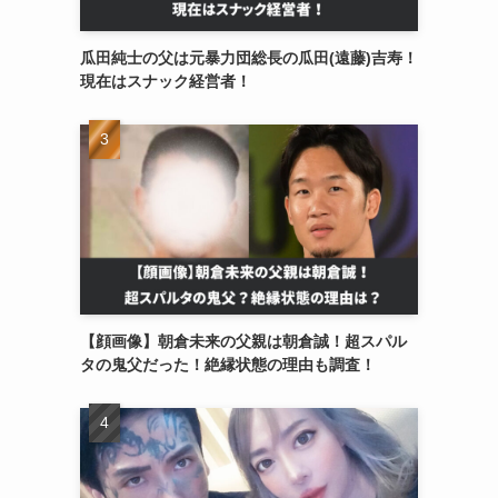
瓜田純士の父は元暴力団総長の瓜田(遠藤)吉寿！
現在はスナック経営者！
【顔画像】朝倉未来の父親は朝倉誠！超スパル
タの鬼父だった！絶縁状態の理由も調査！