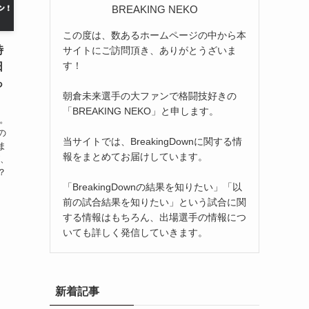
BREAKING NEKO
この度は、数あるホームページの中から本
時
サイトにご訪問頂き、ありがとうざいま
す！
日
っ
朝倉未来選手の大ファンで格闘技好きの
「BREAKING NEKO」と申します。
ん。
の
当サイトでは、BreakingDownに関する情
ま
報をまとめてお届けしています。
が、
？
「BreakingDownの結果を知りたい」「以
前の試合結果を知りたい」という試合に関
する情報はもちろん、出場選手の情報につ
いても詳しく発信していきます。
新着記事